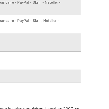
ncaire - PayPal - Skrill - Neteller -
ncaire - PayPal - Skrill, Neteller -
ligne les plus populaires. Lancé en 2007, ce