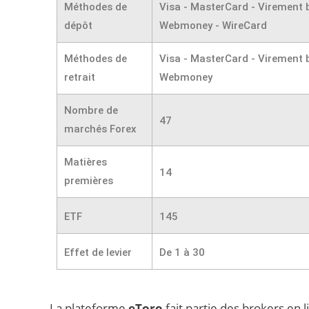
Méthodes de
Visa - MasterCard - Virement ba
dépôt
Webmoney - WireCard
Méthodes de
Visa - MasterCard - Virement ba
retrait
Webmoney
Nombre de
47
marchés Forex
Matières
14
premières
ETF
145
Effet de levier
De 1 à 30
La plateforme
eToro
fait partie des brokers en 